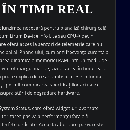
ÎN TIMP REAL
rofunzimea necesară pentru o analiză chirurgicală
recum Lirum Device Info Lite sau CPU-X devin
are oferă acces la senzori de telemetrie care nu
ncipal al iPhone-ului, cum ar fi frecvența curentă a
carea dinamică a memoriei RAM. Într-un mediu de
devin tot mai gurmande, vizualizarea în timp real a
 poate explica de ce anumite procese în fundal
ii permit compararea specificațiilor actuale cu
r asupra stării de degradare hardware.
 System Status, care oferă widget-uri avansate
torizarea pasivă a performanței fără a fi
nterfețe dedicate. Această abordare pasivă este