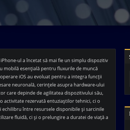
 iPhone-ul a încetat să mai fie un simplu dispozitiv
u mobilă esențială pentru fluxurile de muncă
operare iOS au evoluat pentru a integra funcții
ocesare neuronală, cerințele asupra hardware-ului
or care depinde de agilitatea dispozitivului său,
activitate rezervată entuziaștilor tehnici, ci o
chilibru între resursele disponibile și sarcinile
izare fluidă, ci și o prelungire a duratei de viață a