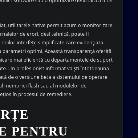
lict software sau o optimizare deficitară a unei
at, utilitarele native permit acum o monitorizare
jurnalelor de erori, deși tehnică, poate fi
noilor interfețe simplificate care evidențiază
 parametri optimi. Această transparență oferită
unicare mai eficientă cu departamentele de suport
ate. Un profesionist informat va ști întotdeauna
ată de o versiune beta a sistemului de operare
lul memoriei flash sau al modulelor de
rețios în procesul de remediere.
ERȚE
E PENTRU