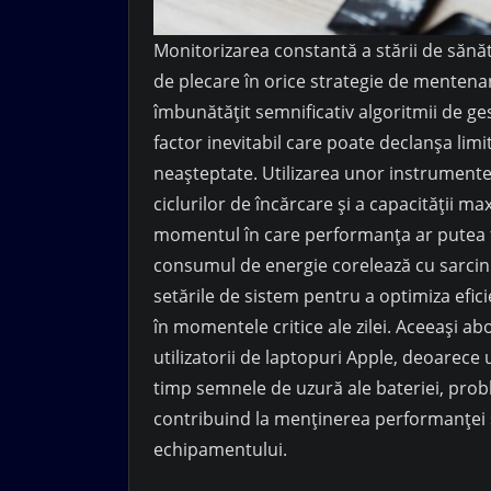
Monitorizarea constantă a stării de sănă
de plecare în orice strategie de mentenan
îmbunătățit semnificativ algoritmii de g
factor inevitabil care poate declanșa limi
neașteptate. Utilizarea unor instrumente
ciclurilor de încărcare și a capacității ma
momentul în care performanța ar putea f
consumul de energie corelează cu sarcinil
setările de sistem pentru a optimiza efic
în momentele critice ale zilei. Aceeași a
utilizatorii de laptopuri Apple, deoarece
timp semnele de uzură ale bateriei, pro
contribuind la menținerea performanței și
echipamentului.