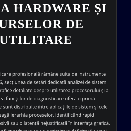
EA HARDWARE ȘI
SURSELOR DE
 UTILITARE
ticare profesională rămâne suita de instrumente
26, secțiunea de setări dedicată analizei de sistem
rafice detaliate despre utilizarea procesorului și a
ea funcțiilor de diagnosticare oferă o primă
unt distribuite între aplicațiile de sistem și cele
eleagă ierarhia proceselor, identificând rapid
ivă sau o latență nejustificată în interfața grafică,