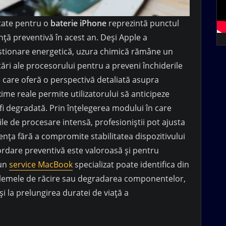
tate pentru o
baterie iPhone
reprezintă punctul
ță preventivă în acest an. Deși Apple a
estionare energetică, uzura chimică rămâne un
tări ale procesorului pentru a preveni închiderile
 care oferă o perspectivă detaliată asupra
xime reale permite utilizatorului să anticipeze
i degradată. Prin înțelegerea modului în care
e de procesare intensă, profesioniștii pot ajusta
iența fără a compromite stabilitatea dispozitivului
bordare preventivă este valoroasă și pentru
 un
service MacBook
specializat poate identifica din
blemele de răcire sau degradarea componentelor,
 la prelungirea duratei de viață a