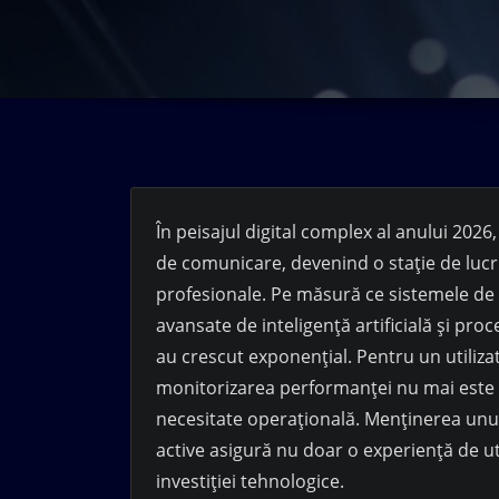
În peisajul digital complex al anului 2026,
de comunicare, devenind o stație de lucr
profesionale. Pe măsură ce sistemele de 
avansate de inteligență artificială și pr
au crescut exponențial. Pentru un utilizat
monitorizarea performanței nu mai este o 
necesitate operațională. Menținerea unui e
active asigură nu doar o experiență de util
investiției tehnologice.