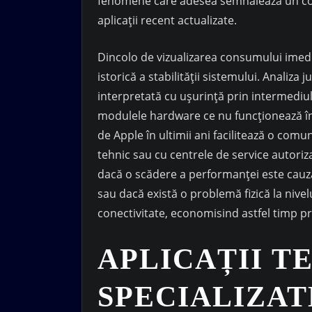
fenomene care adesea semnalează un conf
aplicații recent actualizate.
Dincolo de vizualizarea consumului imedi
istorică a stabilității sistemului. Analiza 
interpretată cu ușurință prin intermediul 
modulele hardware ce nu funcționează în
de Apple în ultimii ani facilitează o com
tehnic sau cu centrele de service autoriz
dacă o scădere a performanței este cauz
sau dacă există o problemă fizică la nive
conectivitate, economisind astfel timp p
APLICAȚII T
SPECIALIZAT