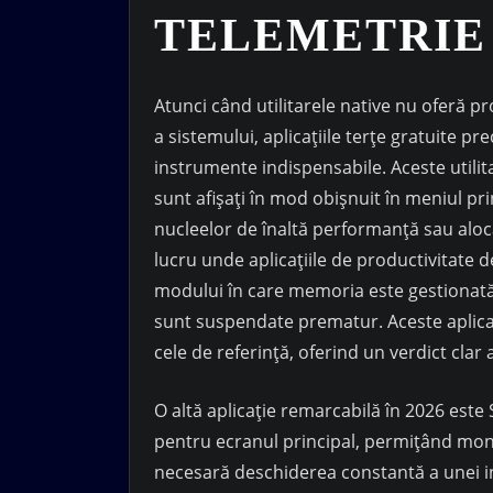
TELEMETRIE 
Atunci când utilitarele native nu oferă p
a sistemului, aplicațiile terțe gratuite p
instrumente indispensabile. Aceste utilit
sunt afișați în mod obișnuit în meniul pri
nucleelor de înaltă performanță sau alo
lucru unde aplicațiile de productivitate 
modului în care memoria este gestionată
sunt suspendate prematur. Aceste aplicaț
cele de referință, oferind un verdict cla
O altă aplicație remarcabilă în 2026 este
pentru ecranul principal, permițând moni
necesară deschiderea constantă a unei i