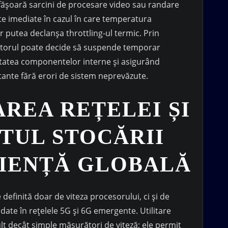
fășoară sarcini de procesare video sau randare
te imediate în cazul în care temperatura
r putea declanșa throttling-ul termic. Prin
lizatorul poate decide să suspende temporar
ritatea componentelor interne și asigurând
tante fără erori de sistem neprevăzute.
REA REȚELEI ȘI
UL STOCĂRII
CIENȚĂ GLOBALĂ
efinită doar de viteza procesorului, ci și de
 date în rețelele 5G și 6G emergente. Utilitare
t decât simple măsurători de viteză; ele permit